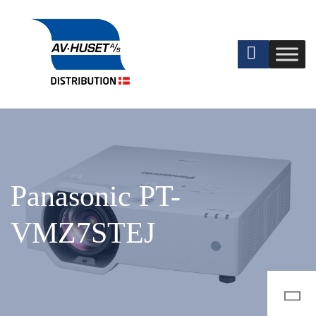
Panasonic PT-
VMZ7STEJ