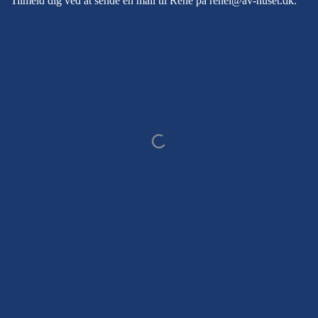
Tilmeld dig ved at sende en mail til René på
renel@av-huset.dk
.