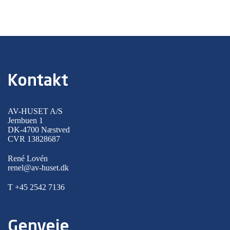
Kontakt
AV-HUSET A/S
Jernbuen 1
DK-4700 Næstved
CVR 13828687
René Lovén
renel@av-huset.dk
T
+45 2542 7136
Genveje