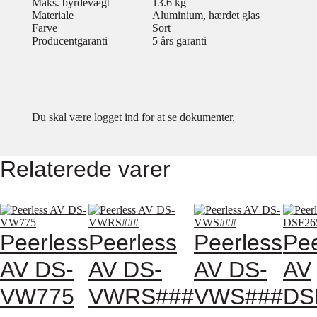
Maks. byrdevægt
13.6 kg
Materiale
Aluminium, hærdet glas
Farve
Sort
Producentgaranti
5 års garanti
Du skal være logget ind for at se dokumenter.
Relaterede varer
Peerless
Peerless
Peerless
Pee
AV DS-
AV DS-
AV DS-
AV
VW775
VWRS###
VWS###
DS