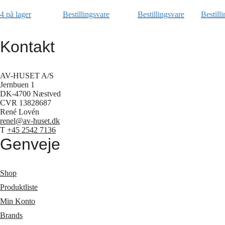
4 på lager
Bestillingsvare
Bestillingsvare
Bestill
Kontakt
AV-HUSET A/S
Jernbuen 1
DK-4700 Næstved
CVR 13828687
René Lovén
renel@av-huset.dk
T
+45 2542 7136
Genveje
Shop
Produktliste
Min Konto
Brands