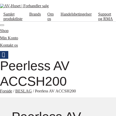
Samlet
Brands
Om
Handelsbetingelser
Support
produktliste
os
og RMA
Shop
Min Konto
Kontakt os
Peerless AV
ACCSH200
Forside
/
BESLAG
/ Peerless AV ACCSH200