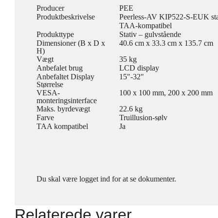
Producer
PEE
Produktbeskrivelse
Peerless-AV KIP522-S-EUK stati
TAA-kompatibel
Produkttype
Stativ – gulvstående
Dimensioner (B x D x
40.6 cm x 33.3 cm x 135.7 cm
H)
Vægt
35 kg
Anbefalet brug
LCD display
Anbefaltet Display
15"-32"
Størrelse
VESA-
100 x 100 mm, 200 x 200 mm
monteringsinterface
Maks. byrdevægt
22.6 kg
Farve
Truillusion-sølv
TAA kompatibel
Ja
Du skal være logget ind for at se dokumenter.
Relaterede varer