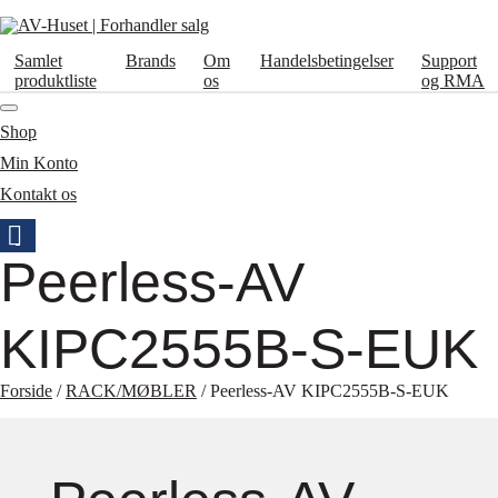
Samlet
Brands
Om
Handelsbetingelser
Support
produktliste
os
og RMA
Shop
Min Konto
Kontakt os
Peerless-AV
KIPC2555B-S-EUK
Forside
/
RACK/MØBLER
/ Peerless-AV KIPC2555B-S-EUK