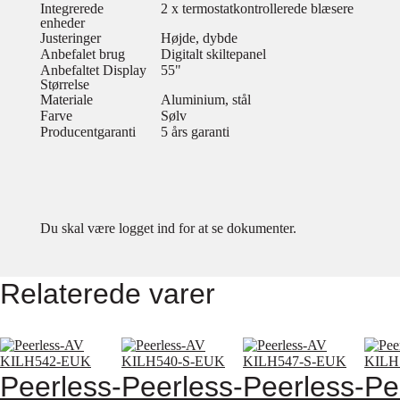
Integrerede
2 x termostatkontrollerede blæsere
enheder
Justeringer
Højde, dybde
Anbefalet brug
Digitalt skiltepanel
Anbefaltet Display
55"
Størrelse
Materiale
Aluminium, stål
Farve
Sølv
Producentgaranti
5 års garanti
Du skal være logget ind for at se dokumenter.
Relaterede varer
Peerless-
Peerless-
Peerless-
Pe