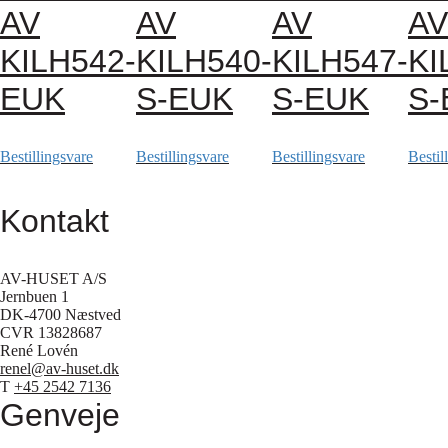
AV
AV
AV
AV
KILH542-
KILH540-
KILH547-
KI
EUK
S-EUK
S-EUK
S-
Bestillingsvare
Bestillingsvare
Bestillingsvare
Bestil
Kontakt
AV-HUSET A/S
Jernbuen 1
DK-4700 Næstved
CVR 13828687
René Lovén
renel@av-huset.dk
T
+45 2542 7136
Genveje