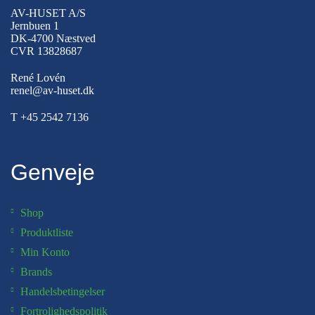
AV-HUSET A/S
Jernbuen 1
DK-4700 Næstved
CVR 13828687
René Lovén
renel@av-huset.dk
T
+45 2542 7136
Genveje
Shop
Produktliste
Min Konto
Brands
Handelsbetingelser
Fortrolighedspolitik