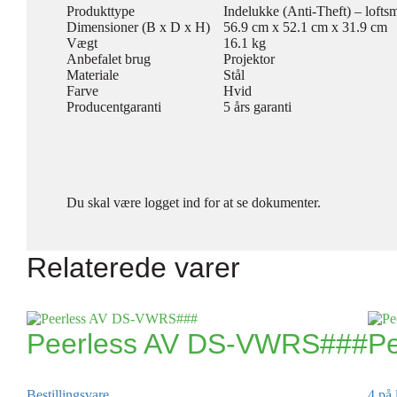
Produkttype
Indelukke (Anti-Theft) – lofts
Dimensioner (B x D x H)
56.9 cm x 52.1 cm x 31.9 cm
Vægt
16.1 kg
Anbefalet brug
Projektor
Materiale
Stål
Farve
Hvid
Producentgaranti
5 års garanti
Du skal være logget ind for at se dokumenter.
Relaterede varer
Peerless AV DS-VWRS###
P
Bestillingsvare
4 på 