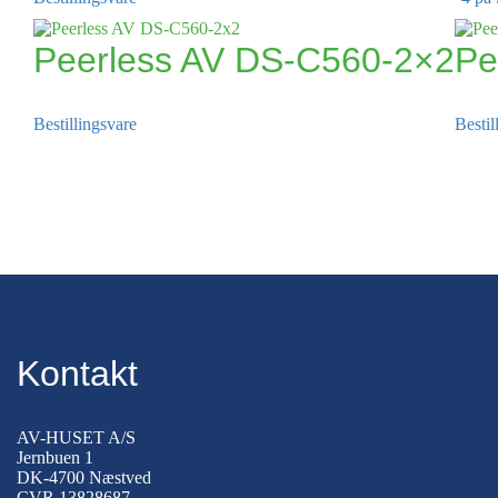
Peerless AV DS-C560-2×2
Pe
Bestillingsvare
Bestil
Kontakt
AV-HUSET A/S
Jernbuen 1
DK-4700 Næstved
CVR 13828687