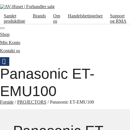
Samlet
Brands
Om
Handelsbetingelser
Support
produktliste
os
og RMA
Shop
Min Konto
Kontakt os
Panasonic ET-
EMU100
Forside
/
PROJECTORS
/ Panasonic ET-EMU100