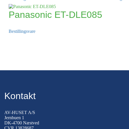
Panasonic ET-DLE085
Bestillingsvare
Kontakt
AV-HUSET A/S
Jernbuen 1
DK-4700 Næstved
CVR 13828687