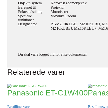
Objektivsystem
Kort-kast zoomobjektiv
Beregnet til
Projektor
Fokusindstilling
Motoriseret
Specielle
Vidvinkel, zoom
funktioner
Designet for
PT-MZ10KLBEJ, MZ10KLBU, M
MZ16KLBEJ, MZ16KLBU7, MZ1
Du skal være logget ind for at se dokumenter.
Relaterede varer
Panasonic ET-C1W400
Pana
Bestillingsvare
Bestillingsva