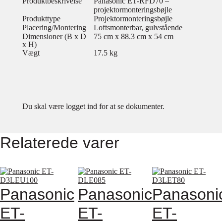
Produktbeskrivelse
Panasonic ET-RFD70 –
projektormonteringsbøjle
Produkttype
Projektormonteringsbøjle
Placering/Montering
Loftsmonterbar, gulvstående
Dimensioner (B x D
75 cm x 88.3 cm x 54 cm
x H)
Vægt
17.5 kg
Du skal være logget ind for at se dokumenter.
Relaterede varer
Panasonic
Panasonic
Panasoni
ET-
ET-
ET-