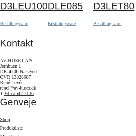
D3LEU100
DLE085
D3LET80
Bestillingsvare
Bestillingsvare
Bestillingsvare
Kontakt
AV-HUSET A/S
Jernbuen 1
DK-4700 Næstved
CVR 13828687
René Lovén
renel@av-huset.dk
T
+45 2542 7136
Genveje
Shop
Produktliste