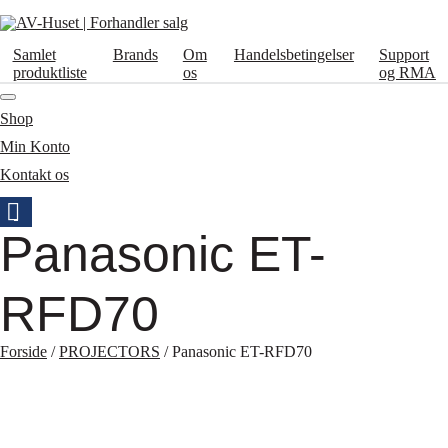
Samlet
Brands
Om
Handelsbetingelser
Support
produktliste
os
og RMA
Shop
Min Konto
Kontakt os
Panasonic ET-
RFD70
Forside
/
PROJECTORS
/ Panasonic ET-RFD70