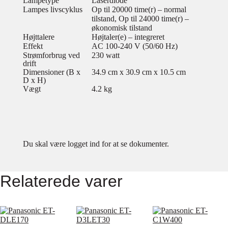
Lampetype
Laserdiode
Lampes livscyklus
Op til 20000 time(r) – normal
tilstand, Op til 24000 time(r) –
økonomisk tilstand
Højttalere
Højtaler(e) – integreret
Effekt
AC 100-240 V (50/60 Hz)
Strømforbrug ved
230 watt
drift
Dimensioner (B x
34.9 cm x 30.9 cm x 10.5 cm
D x H)
Vægt
4.2 kg
Du skal være logget ind for at se dokumenter.
Relaterede varer