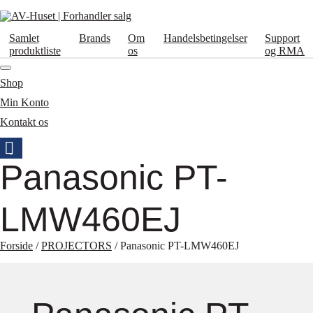
Samlet
Brands
Om
Handelsbetingelser
Support
produktliste
os
og RMA
Shop
Min Konto
Kontakt os
Panasonic PT-
LMW460EJ
Forside
/
PROJECTORS
/ Panasonic PT-LMW460EJ