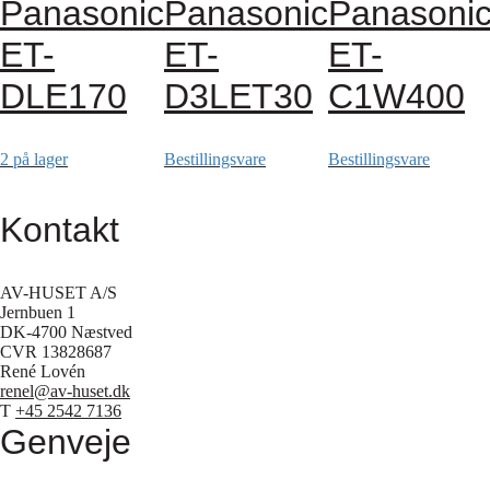
Panasonic
Panasonic
Panasoni
ET-
ET-
ET-
DLE170
D3LET30
C1W400
2 på lager
Bestillingsvare
Bestillingsvare
Kontakt
AV-HUSET A/S
Jernbuen 1
DK-4700 Næstved
CVR 13828687
René Lovén
renel@av-huset.dk
T
+45 2542 7136
Genveje