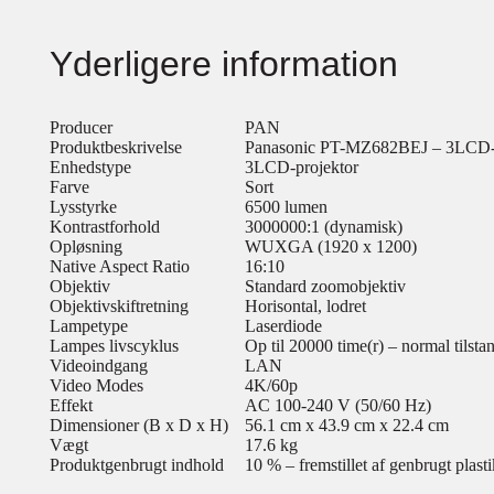
Yderligere information
Producer
PAN
Produktbeskrivelse
Panasonic PT-MZ682BEJ – 3LCD-pr
Enhedstype
3LCD-projektor
Farve
Sort
Lysstyrke
6500 lumen
Kontrastforhold
3000000:1 (dynamisk)
Opløsning
WUXGA (1920 x 1200)
Native Aspect Ratio
16:10
Objektiv
Standard zoomobjektiv
Objektivskiftretning
Horisontal, lodret
Lampetype
Laserdiode
Lampes livscyklus
Op til 20000 time(r) – normal tilsta
Videoindgang
LAN
Video Modes
4K/60p
Effekt
AC 100-240 V (50/60 Hz)
Dimensioner (B x D x H)
56.1 cm x 43.9 cm x 22.4 cm
Vægt
17.6 kg
Produktgenbrugt indhold
10 % – fremstillet af genbrugt plasti