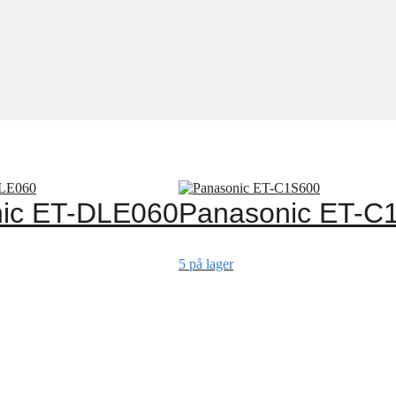
ic ET-DLE060
Panasonic ET-C
5 på lager