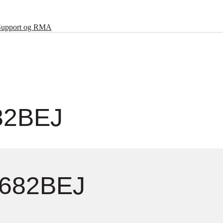
Support og RMA
82BEJ
Z682BEJ