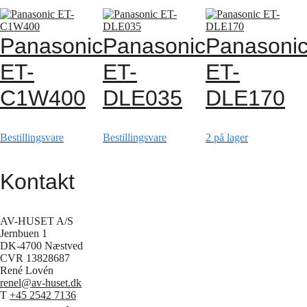
Panasonic
Panasonic
Panasoni
ET-
ET-
ET-
C1W400
DLE035
DLE170
Bestillingsvare
Bestillingsvare
2 på lager
Kontakt
AV-HUSET A/S
Jernbuen 1
DK-4700 Næstved
CVR 13828687
René Lovén
renel@av-huset.dk
T
+45 2542 7136