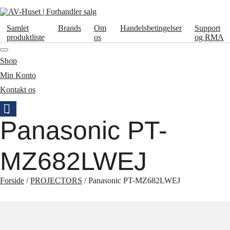
Samlet
Brands
Om
Handelsbetingelser
Support
produktliste
os
og RMA
Shop
Min Konto
Kontakt os
Panasonic PT-
MZ682LWEJ
Forside
/
PROJECTORS
/ Panasonic PT-MZ682LWEJ