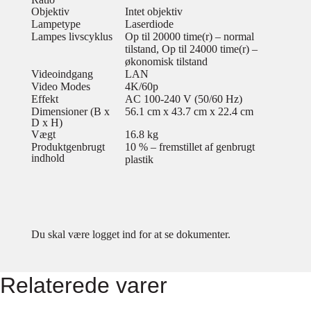
Objektiv
Intet objektiv
Lampetype
Laserdiode
Lampes livscyklus
Op til 20000 time(r) – normal
tilstand, Op til 24000 time(r) –
økonomisk tilstand
Videoindgang
LAN
Video Modes
4K/60p
Effekt
AC 100-240 V (50/60 Hz)
Dimensioner (B x
56.1 cm x 43.7 cm x 22.4 cm
D x H)
Vægt
16.8 kg
Produktgenbrugt
10 % – fremstillet af genbrugt
indhold
plastik
Du skal være logget ind for at se dokumenter.
Relaterede varer