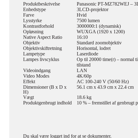
Produktbeskrivelse
Panasonic PT-MZ782WEJ – 3LC
Enhedstype
3LCD-projektor
Farve
Hvid
Lysstyrke
7500 lumen
Kontrastforhold
3000000:1 (dynamisk)
Opløsning
WUXGA (1920 x 1200)
Native Aspect Ratio
16:10
Objektiv
Standard zoomobjektiv
Objektivskiftretning
Horisontal, lodret
Lampetype
Laserdiode
Lampes livscyklus
Op til 20000 time(r) – normal t
tilstand
Videoindgang
LAN
Video Modes
4K/60p
Effekt
AC 100-240 V (50/60 Hz)
Dimensioner (B x D x
56.1 cm x 43.9 cm x 22.4 cm
H)
Vægt
18.6 kg
Produktgenbrugt indhold
10 % – fremstillet af genbrugt p
Du skal være logget ind for at se dokumenter.