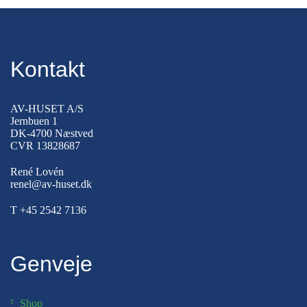
Kontakt
AV-HUSET A/S
Jernbuen 1
DK-4700 Næstved
CVR 13828687
René Lovén
renel@av-huset.dk
T
+45 2542 7136
Genveje
Shop