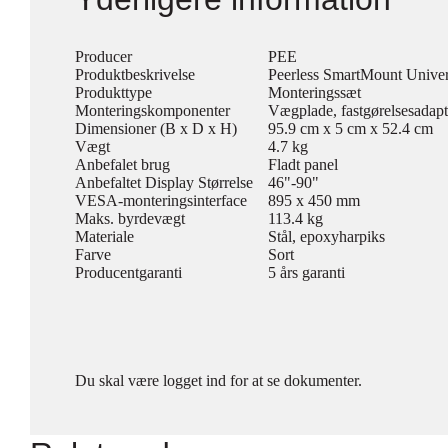
Producer
PEE
Produktbeskrivelse
Peerless SmartMount Univers
Produkttype
Monteringssæt
Monteringskomponenter
Vægplade, fastgørelsesadapt
Dimensioner (B x D x H)
95.9 cm x 5 cm x 52.4 cm
Vægt
4.7 kg
Anbefalet brug
Fladt panel
Anbefaltet Display Størrelse
46"-90"
VESA-monteringsinterface
895 x 450 mm
Maks. byrdevægt
113.4 kg
Materiale
Stål, epoxyharpiks
Farve
Sort
Producentgaranti
5 års garanti
Du skal være logget ind for at se dokumenter.