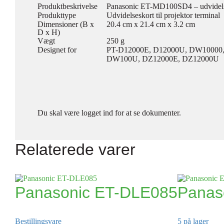
Produktbeskrivelse
Panasonic ET-MD100SD4 – udvidelses
Produkttype
Udvidelseskort til projektor terminal
Dimensioner (B x
20.4 cm x 21.4 cm x 3.2 cm
D x H)
Vægt
250 g
Designet for
PT-D12000E, D12000U, DW10000
DW100U, DZ12000E, DZ12000U
Du skal være logget ind for at se dokumenter.
Relaterede varer
Panasonic ET-DLE085
Panas
Bestillingsvare
5 på lager