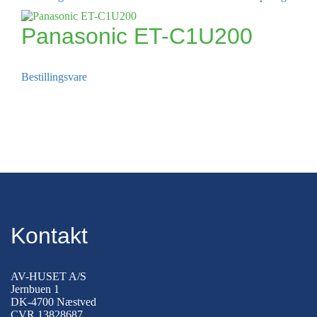
Panasonic ET-C1U200
Bestillingsvare
Kontakt
AV-HUSET A/S
Jernbuen 1
DK-4700 Næstved
CVR 13828687