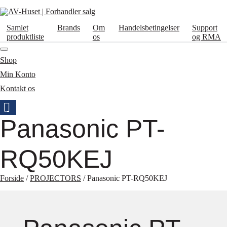
Samlet
Brands
Om
Handelsbetingelser
Support
produktliste
os
og RMA
Shop
Min Konto
Kontakt os
Panasonic PT-
RQ50KEJ
Forside
/
PROJECTORS
/ Panasonic PT-RQ50KEJ