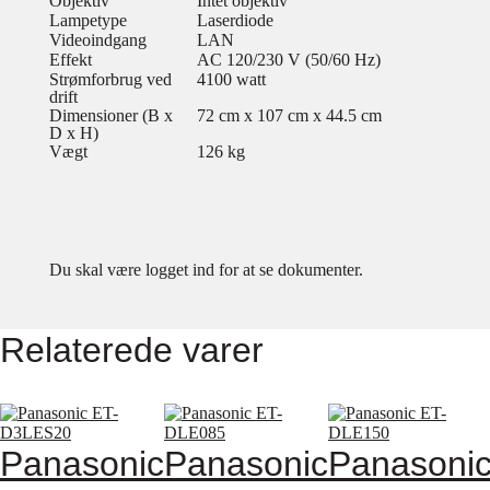
Objektiv
Intet objektiv
Lampetype
Laserdiode
Videoindgang
LAN
Effekt
AC 120/230 V (50/60 Hz)
Strømforbrug ved
4100 watt
drift
Dimensioner (B x
72 cm x 107 cm x 44.5 cm
D x H)
Vægt
126 kg
Du skal være logget ind for at se dokumenter.
Relaterede varer
Panasonic
Panasonic
Panasoni