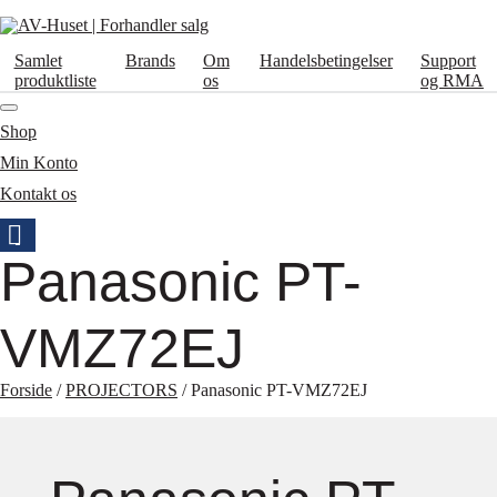
Samlet
Brands
Om
Handelsbetingelser
Support
produktliste
os
og RMA
Shop
Min Konto
Kontakt os
Panasonic PT-
VMZ72EJ
Forside
/
PROJECTORS
/ Panasonic PT-VMZ72EJ