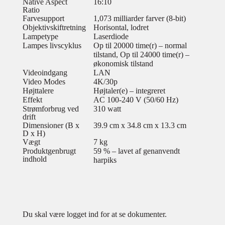
Native Aspect
16:10
Ratio
Farvesupport
1,073 milliarder farver (8-bit)
Objektivskiftretning
Horisontal, lodret
Lampetype
Laserdiode
Lampes livscyklus
Op til 20000 time(r) – normal
tilstand, Op til 24000 time(r) –
økonomisk tilstand
Videoindgang
LAN
Video Modes
4K/30p
Højttalere
Højtaler(e) – integreret
Effekt
AC 100-240 V (50/60 Hz)
Strømforbrug ved
310 watt
drift
Dimensioner (B x
39.9 cm x 34.8 cm x 13.3 cm
D x H)
Vægt
7 kg
Produktgenbrugt
59 % – lavet af genanvendt
indhold
harpiks
Du skal være logget ind for at se dokumenter.